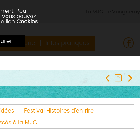
ement. Pour
La MJC de Vaugneray
 : vous pouvez
le lien
Cookies
urer
Billetterie
Infos pratiques
 idées
Festival Histoires d'en rire
ssés à la MJC