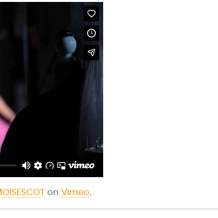
MOISESCOT
on
Vimeo
.