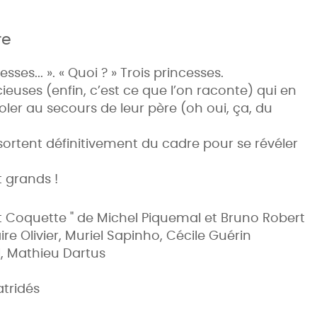
re
sses... ». « Quoi ? » Trois princesses.
ieuses (enfin, c’est ce que l’on raconte) qui en
oler au secours de leur père (oh oui, ça, du
 sortent définitivement du cadre pour se révéler
 grands !
t Coquette " de Michel Piquemal et Bruno Robert
re Olivier, Muriel Sapinho, Cécile Guérin
l, Mathieu Dartus
atridés