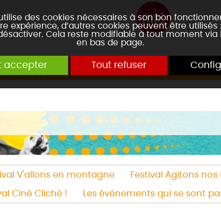
 utilise des cookies nécessaires à son bon fonctionn
re expérience, d’autres cookies peuvent être utilisés
 désactiver. Cela reste modifiable à tout moment via 
en bas de page.
t accepter
Tout refuser
Config
n culturelle
Le théâtre
Agenda de la salle
tival V'allons en montagne
Festival Agitons nos
val Ciné Cliché !
Les événements qui se sont pa