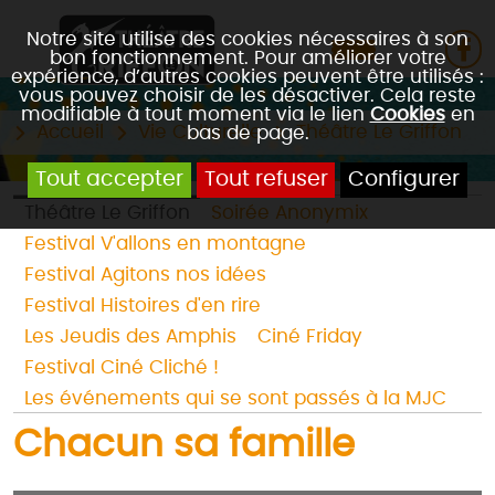
Notre site utilise des cookies nécessaires à son
bon fonctionnement. Pour améliorer votre
expérience, d’autres cookies peuvent être utilisés :
vous pouvez choisir de les désactiver. Cela reste
modifiable à tout moment via le lien
Cookies
en
Accueil
Vie Culturelle
Théâtre Le Griffon
bas de page.
Tout accepter
Tout refuser
Configurer
Théâtre Le Griffon
Soirée Anonymix
Festival V'allons en montagne
Festival Agitons nos idées
Festival Histoires d'en rire
Les Jeudis des Amphis
Ciné Friday
Festival Ciné Cliché !
Les événements qui se sont passés à la MJC
Chacun sa famille