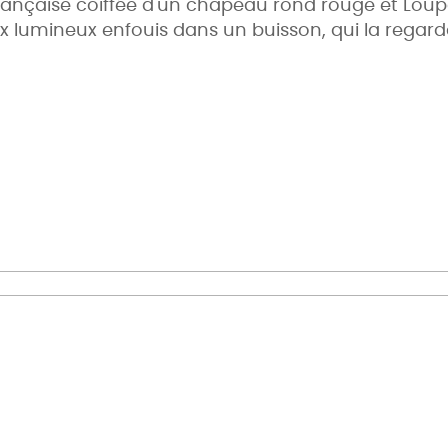
nçaise coiffée d'un chapeau rond rouge et Loupch
x lumineux enfouis dans un buisson, qui la regardai